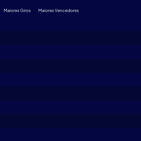
Maiores Giros
Maiores Vencedores