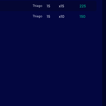
15
x15
225
Thiago
15
x10
150
Thiago