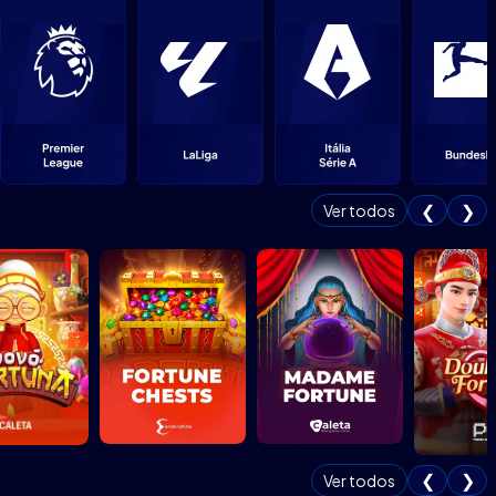
❮
❯
Ver todos
❮
❯
Ver todos