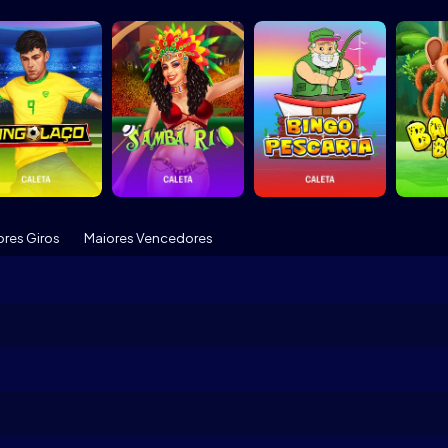
ores Giros
Maiores Vencedores