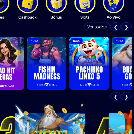
❮
❯
Ver todos
NOVO
NOVO
NOVO
❮
❯