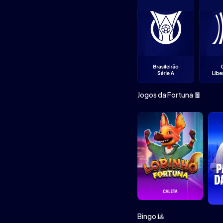
Jogos da Fortuna 🧧
Bingo 🎱