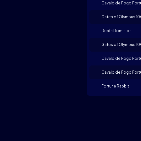
Cavalo de Fogo Fort
Gates of Olympus 1
Death Dominion
Gates of Olympus 1
Cavalo de Fogo Fort
Cavalo de Fogo Fort
Fortune Rabbit