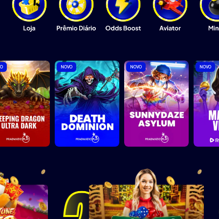
O
NOVO
NOVO
NOVO