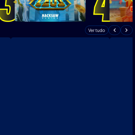
Ver tudo