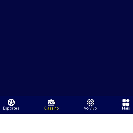
Esportes
Cassino
Ao Vivo
Mais