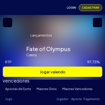
LOGIN
CADASTRAR
Lançamentos
Fate of Olympus
Caleta
RTP
97.73%
Jogar valendo
Vencedores
Apostas de Sorte
Maiores Giros
Maiores Vencedores
Jogo
Jogador
Aposta
Pagamento