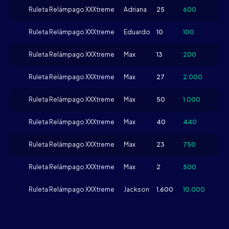
Ruleta Relámpago XXXtreme
Adriana
25
600
Ruleta Relámpago XXXtreme
Eduardo
10
100
Ruleta Relámpago XXXtreme
Max
13
200
Ruleta Relámpago XXXtreme
Max
27
2.000
Ruleta Relámpago XXXtreme
Max
50
1.000
Ruleta Relámpago XXXtreme
Max
40
440
Ruleta Relámpago XXXtreme
Max
23
750
Ruleta Relámpago XXXtreme
Max
2
500
Ruleta Relámpago XXXtreme
Jackson
1.600
10.000