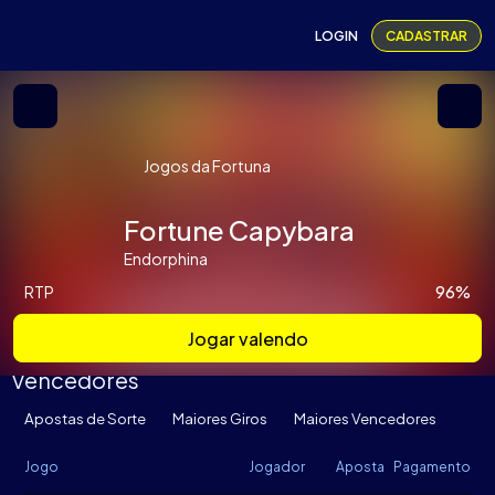
LOGIN
CADASTRAR
Jogos da Fortuna
Fortune Capybara
Endorphina
RTP
96%
Jogar valendo
Vencedores
Apostas de Sorte
Maiores Giros
Maiores Vencedores
Jogo
Jogador
Aposta
Pagamento