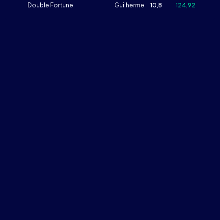
Double Fortune
Guilherme
10,8
124,92