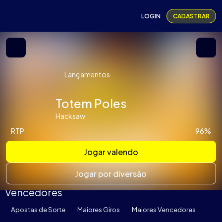
LOGIN
CADASTRAR
Lançamentos
Totem Poles
Hacksaw
RTP
96%
Jogar valendo
Jogar por diversão
Vencedores
Apostas de Sorte
Maiores Giros
Maiores Vencedores