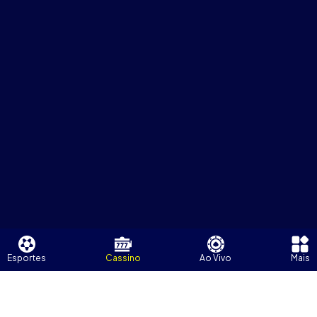
Esportes
Cassino
Ao Vivo
Mais