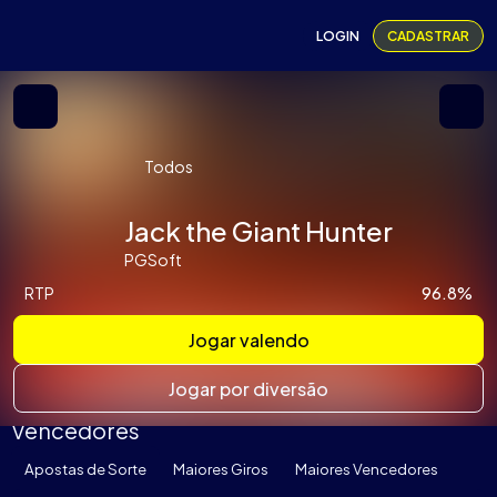
LOGIN
CADASTRAR
Todos
Jack the Giant Hunter
PGSoft
RTP
96.8%
Jogar valendo
Jogar por diversão
Vencedores
Apostas de Sorte
Maiores Giros
Maiores Vencedores