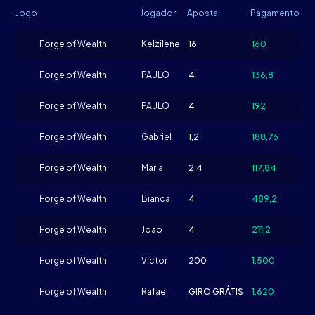
Jogo
Jogador
Aposta
Pagamento
Forge of Wealth
Kelzilene
16
160
Forge of Wealth
PAULO
4
136,8
Forge of Wealth
PAULO
4
192
Forge of Wealth
Gabriel
1,2
188,76
Forge of Wealth
Maria
2,4
117,84
Forge of Wealth
Bianca
4
489,2
Forge of Wealth
Joao
4
211,2
Forge of Wealth
Victor
200
1.500
Forge of Wealth
Rafael
GIRO GRÁTIS
1.620