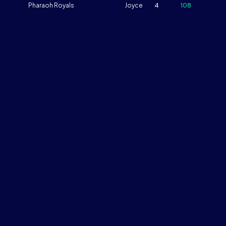
Pharaoh Royals
Joyce
4
108