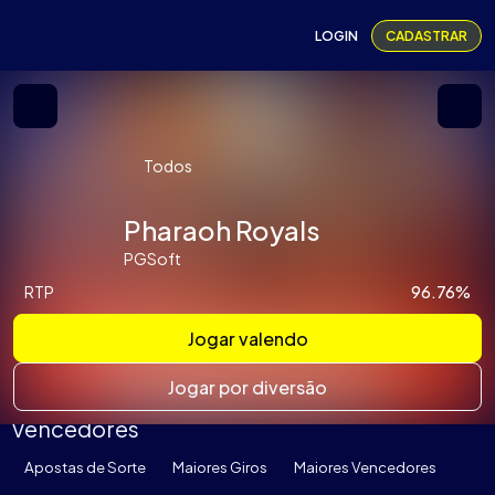
LOGIN
CADASTRAR
Todos
Pharaoh Royals
PGSoft
RTP
96.76%
Jogar valendo
Jogar por diversão
Vencedores
Apostas de Sorte
Maiores Giros
Maiores Vencedores