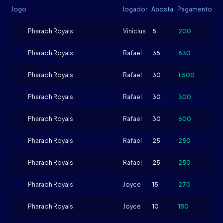
Jogo
Jogador
Aposta
Pagamento
Pharaoh Royals
Vinicius
5
200
Pharaoh Royals
Rafael
35
630
Pharaoh Royals
Rafael
30
1.500
Pharaoh Royals
Rafael
30
300
Pharaoh Royals
Rafael
30
600
Pharaoh Royals
Rafael
25
250
Pharaoh Royals
Rafael
25
250
Pharaoh Royals
Joyce
15
270
Pharaoh Royals
Joyce
10
180