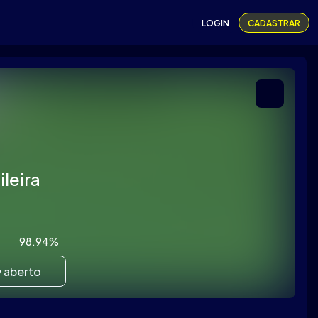
LOGIN
CADASTRAR
leira
98.94%
 aberto