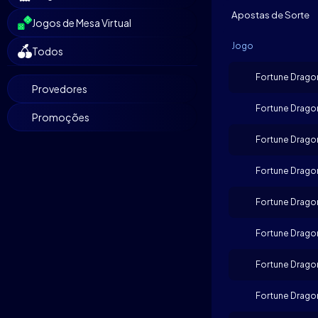
Apostas de Sorte
Jogos de Mesa Virtual
Jogo
Todos
Fortune Drago
Provedores
Fortune Drago
Promoções
Fortune Drago
Fortune Drago
Fortune Drago
Fortune Drago
Fortune Drago
Fortune Drago