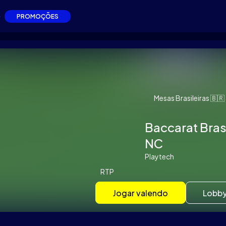
O
PROMOÇÕES
Mesas Brasileiras 🇧🇷
Baccarat Brasi
NC
Playtech
RTP
Jogar valendo
Lobby