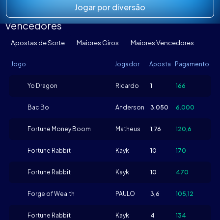
Jogar por diversão
Vencedores
Apostas de Sorte
Maiores Giros
Maiores Vencedores
Jogo
Jogador
Aposta
Pagamento
Yo Dragon
Ricardo
1
166
Bac Bo
Anderson
3.050
6.000
Fortune Money Boom
Matheus
1,76
120,6
Fortune Rabbit
Kayk
10
170
Fortune Rabbit
Kayk
10
470
Forge of Wealth
PAULO
3,6
105,12
Fortune Rabbit
Kayk
4
134