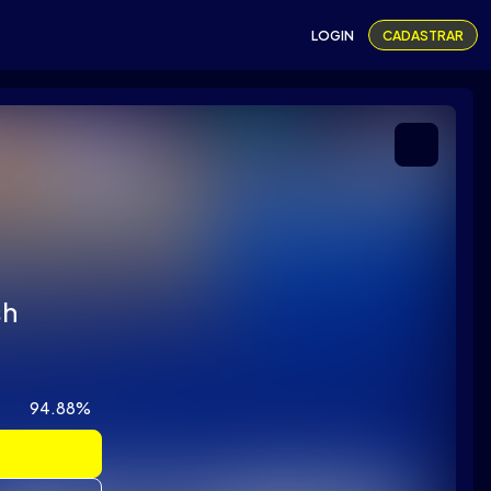
LOGIN
CADASTRAR
sh
94.88%