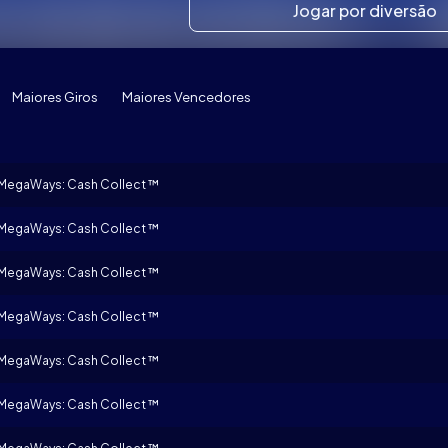
Jogar por diversão
Maiores Giros
Maiores Vencedores
 MegaWays: Cash Collect ™
 MegaWays: Cash Collect ™
 MegaWays: Cash Collect ™
 MegaWays: Cash Collect ™
 MegaWays: Cash Collect ™
 MegaWays: Cash Collect ™