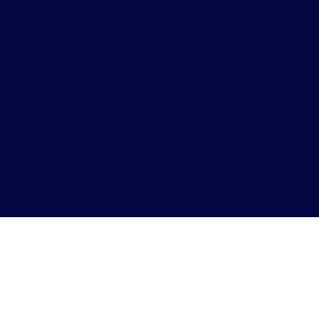
Jurídico