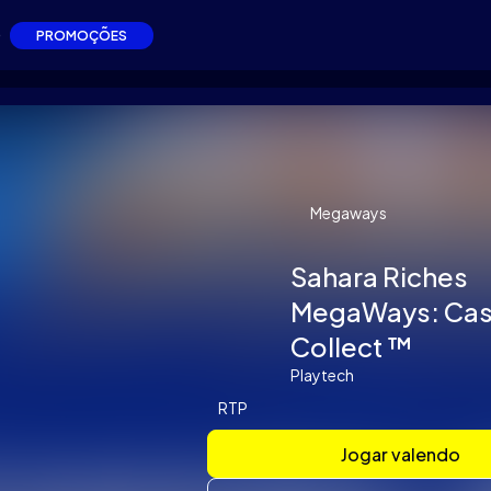
O
PROMOÇÕES
Megaways
Sahara Riches
MegaWays: Ca
Collect ™
Playtech
RTP
Jogar valendo