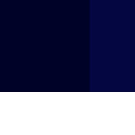
Licença
Informações
Ginga.bet.br é operada pela Jogo
Principal Ltda., inscrita no CNPJ/MF