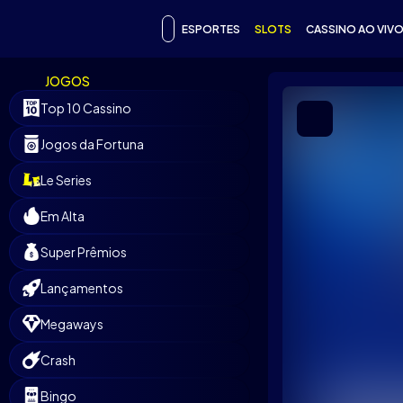
ESPORTES
SLOTS
CASSINO AO VIV
JOGOS
Top 10 Cassino
Jogos da Fortuna
Le Series
Em Alta
Super Prêmios
Lançamentos
Megaways
Crash
Bingo