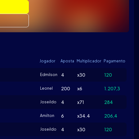
Jogador
Aposta
Multiplicador
Pagamento
4
x30
120
Edmilson
200
x6
1.207,3
Leonel
4
x71
284
Joseildo
6
x34.4
206,4
Amilton
4
x30
120
Joseildo