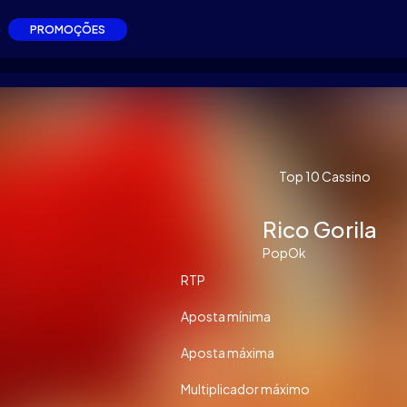
O
PROMOÇÕES
Top 10 Cassino
Rico Gorila
PopOk
RTP
Aposta mínima
Aposta máxima
Multiplicador máximo