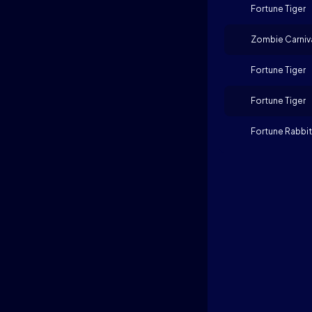
Fortune Tiger
Zombie Carniv
Fortune Tiger
Fortune Tiger
Fortune Rabbit