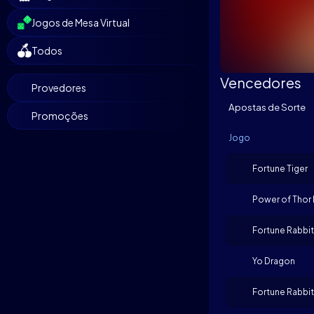
Jogos de Mesa Virtual
Todos
Vencedores
Provedores
Apostas de Sorte
Promoções
Jogo
Fortune Tiger
Power of Tho
Fortune Rabbit
Yo Dragon
Fortune Rabbit