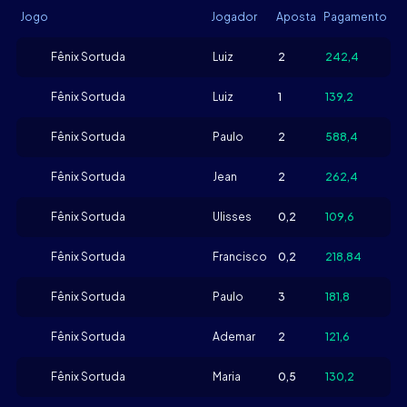
Jogo
Jogador
Aposta
Pagamento
Fênix Sortuda
Luiz
2
242,4
Fênix Sortuda
Luiz
1
139,2
Fênix Sortuda
Paulo
2
588,4
Fênix Sortuda
Jean
2
262,4
Fênix Sortuda
Ulisses
0,2
109,6
Fênix Sortuda
Francisco
0,2
218,84
Fênix Sortuda
Paulo
3
181,8
Fênix Sortuda
Ademar
2
121,6
Fênix Sortuda
Maria
0,5
130,2