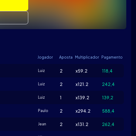
Jogador
Aposta
Multiplicador
Pagamento
2
x59.2
118,4
Luiz
2
x121.2
242,4
Luiz
1
x139.2
139,2
Luiz
2
x294.2
588,4
Paulo
2
x131.2
262,4
Jean