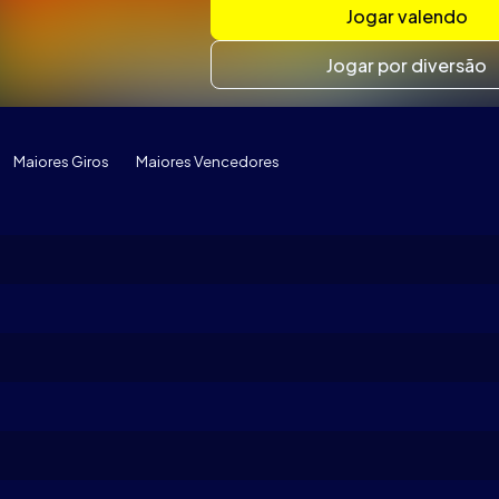
Jogar valendo
Jogar por diversão
Maiores Giros
Maiores Vencedores