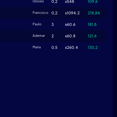
0,2
x548
109,6
Ulisses
0,2
x1094.2
218,84
Francisco
3
x60.6
181,8
Paulo
2
x60.8
121,6
Ademar
0,5
x260.4
130,2
Maria