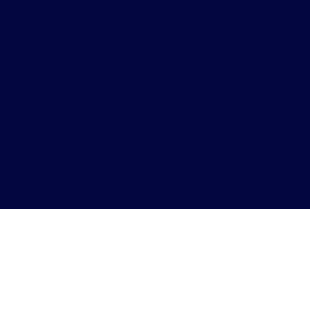
Jurídico
Jogo responsável