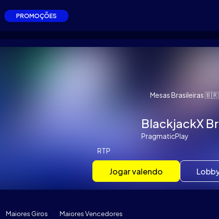
O
PROMOÇÕES
Mesas Brasileiras 🇧🇷
BlackjackX Br
PragmaticPlay
RTP
Jogar valendo
Lobby
Maiores Giros
Maiores Vencedores