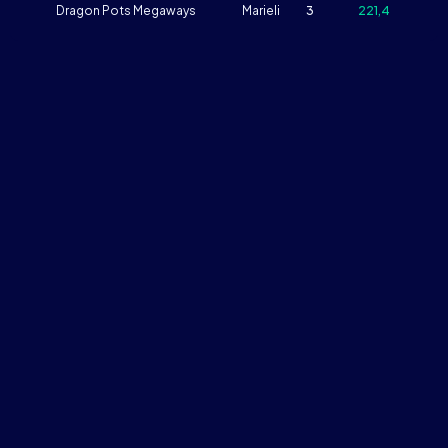
Dragon Pots Megaways
Marieli
3
221,4