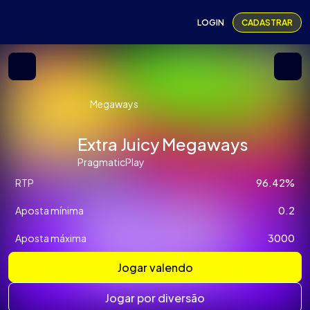
LOGIN
CADASTRAR
Megaways
Extra Juicy Megaways
PragmaticPlay
RTP
96.42%
Aposta mínima
0.2
Aposta máxima
3000
Jogar valendo
Jogar por diversão