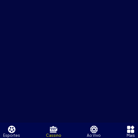
Esportes
Cassino
Ao Vivo
Mais