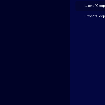
Luxor of Cleop
Luxor of Cleop