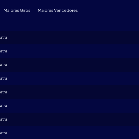
Maiores Giros
Maiores Vencedores
atra
atra
atra
atra
atra
atra
atra
atra