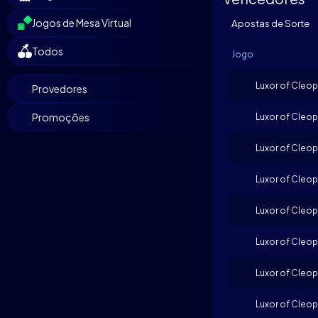
Jogos de Mesa Virtual
Apostas de Sorte
Todos
Jogo
Luxor of Cleop
Provedores
Promoções
Luxor of Cleop
Luxor of Cleop
Luxor of Cleop
Luxor of Cleop
Luxor of Cleop
Luxor of Cleop
Luxor of Cleop