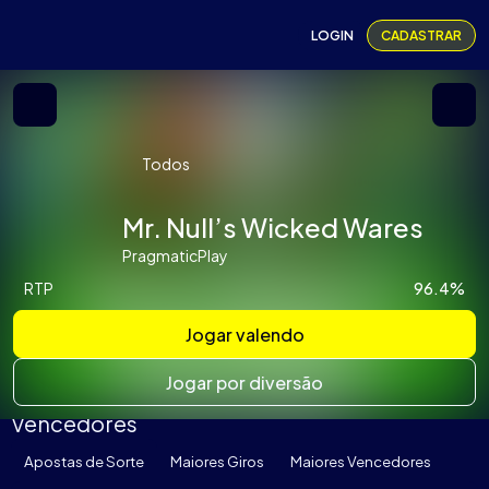
LOGIN
CADASTRAR
Todos
Mr. Null’s Wicked Wares
PragmaticPlay
RTP
96.4%
Jogar valendo
Jogar por diversão
Vencedores
Apostas de Sorte
Maiores Giros
Maiores Vencedores