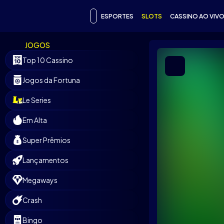
ESPORTES
SLOTS
CASSINO AO VIV
JOGOS
Top 10 Cassino
Jogos da Fortuna
Le Series
Em Alta
Super Prêmios
Lançamentos
Megaways
Crash
Bingo