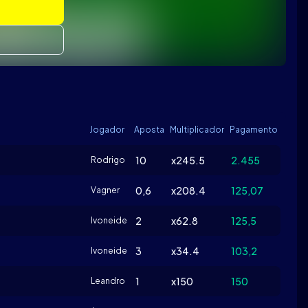
Jogador
Aposta
Multiplicador
Pagamento
10
x245.5
2.455
Rodrigo
0,6
x208.4
125,07
Vagner
2
x62.8
125,5
Ivoneide
3
x34.4
103,2
Ivoneide
1
x150
150
Leandro