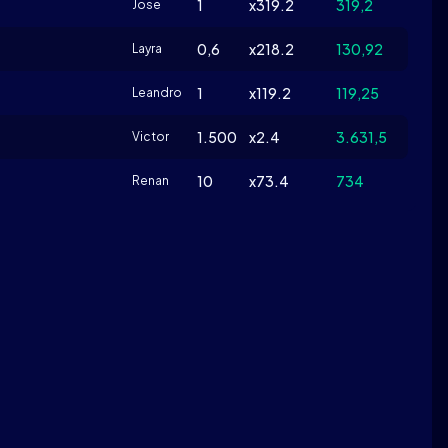
1
x319.2
319,2
Jose
0,6
x218.2
130,92
Layra
1
x119.2
119,25
Leandro
1.500
x2.4
3.631,5
Victor
10
x73.4
734
Renan