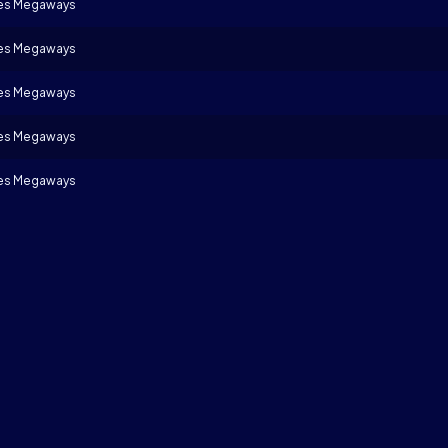
hes Megaways
hes Megaways
hes Megaways
hes Megaways
hes Megaways