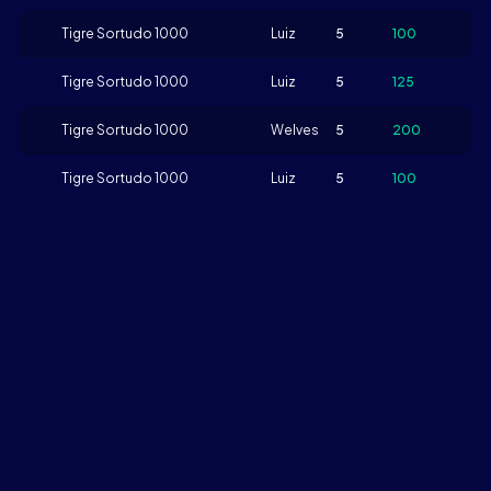
Tigre Sortudo 1000
Luiz
5
100
Tigre Sortudo 1000
Luiz
5
125
Tigre Sortudo 1000
Welves
5
200
Tigre Sortudo 1000
Luiz
5
100