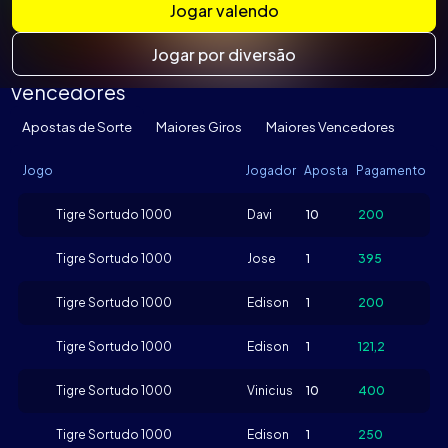
Jogar valendo
Jogar por diversão
Vencedores
Apostas de Sorte
Maiores Giros
Maiores Vencedores
Jogo
Jogador
Aposta
Pagamento
Tigre Sortudo 1000
Davi
10
200
Tigre Sortudo 1000
Jose
1
395
Tigre Sortudo 1000
Edison
1
200
Tigre Sortudo 1000
Edison
1
121,2
Tigre Sortudo 1000
Vinicius
10
400
Tigre Sortudo 1000
Edison
1
250