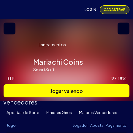
LOGIN
CADASTRAR
Lançamentos
Mariachi Coins
SmartSoft
RTP
97.18%
Jogar valendo
Vencedores
Apostas de Sorte
Maiores Giros
Maiores Vencedores
Jogo
Jogador
Aposta
Pagamento