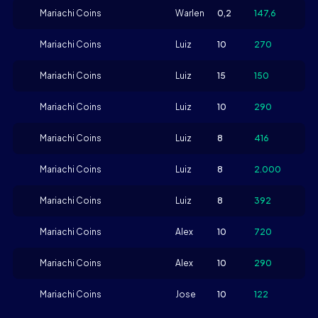
Mariachi Coins
Warlen
0,2
147,6
Mariachi Coins
Luiz
10
270
Mariachi Coins
Luiz
15
150
Mariachi Coins
Luiz
10
290
Mariachi Coins
Luiz
8
416
Mariachi Coins
Luiz
8
2.000
Mariachi Coins
Luiz
8
392
Mariachi Coins
Alex
10
720
Mariachi Coins
Alex
10
290
Mariachi Coins
Jose
10
122