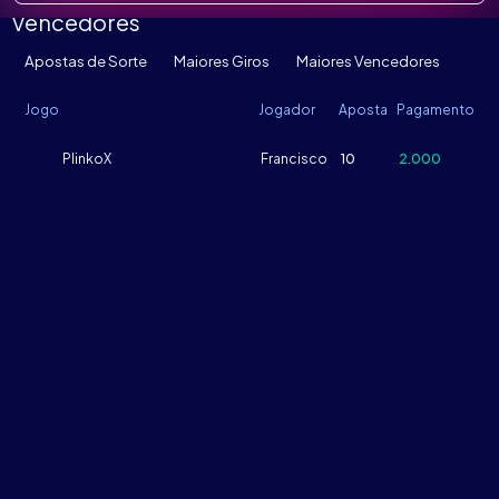
Vencedores
Apostas de Sorte
Maiores Giros
Maiores Vencedores
Jogo
Jogador
Aposta
Pagamento
PlinkoX
Francisco
10
2.000