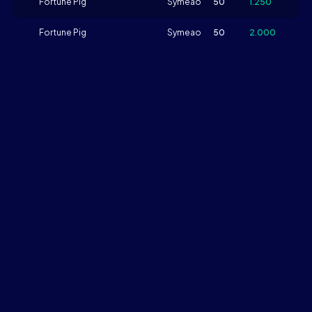
Fortune Pig
Symeao
50
1.250
Fortune Pig
Symeao
50
2.000